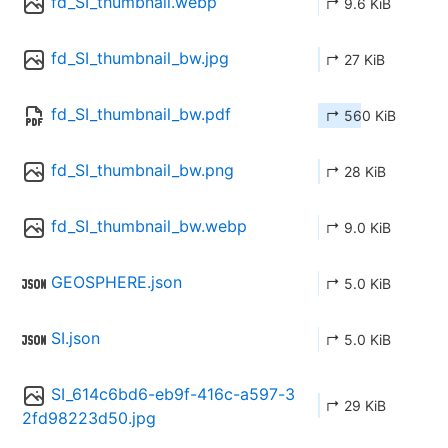
fd_SI_thumbnail.webp
↱ 9.6 KiB
fd_SI_thumbnail_bw.jpg
↱ 27 KiB
fd_SI_thumbnail_bw.pdf
↱ 560 KiB
fd_SI_thumbnail_bw.png
↱ 28 KiB
fd_SI_thumbnail_bw.webp
↱ 9.0 KiB
GEOSPHERE.json
↱ 5.0 KiB
SI.json
↱ 5.0 KiB
SI_614c6bd6-eb9f-416c-a597-3
↱ 29 KiB
2fd98223d50.jpg