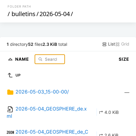
FOLDER PATH
/
bulletins
/
2026-05-04
/
List
Grid
1
directory
52
files
2.3 KiB
total
NAME
SIZE
UP
2026-05-03_15-00-00/
—
2026-05-04_GEOSPHERE_de.x
↱ 4.0 KiB
ml
2026-05-04_GEOSPHERE_de_C
↱ 2.6 KiB