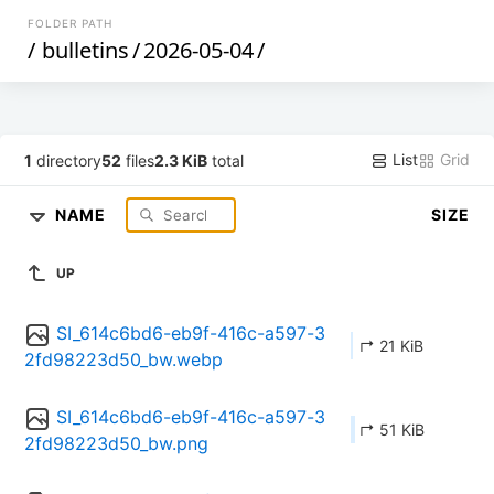
FOLDER PATH
/
bulletins
/
2026-05-04
/
List
Grid
1
directory
52
files
2.3 KiB
total
NAME
SIZE
UP
SI_614c6bd6-eb9f-416c-a597-3
↱ 21 KiB
2fd98223d50_bw.webp
SI_614c6bd6-eb9f-416c-a597-3
↱ 51 KiB
2fd98223d50_bw.png